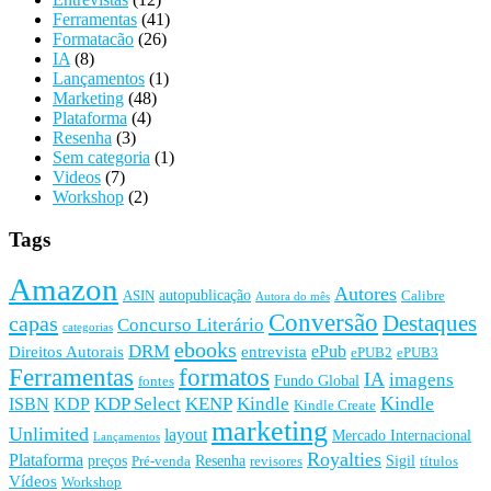
Ferramentas
(41)
Formatacão
(26)
IA
(8)
Lançamentos
(1)
Marketing
(48)
Plataforma
(4)
Resenha
(3)
Sem categoria
(1)
Videos
(7)
Workshop
(2)
Tags
Amazon
Autores
autopublicação
ASIN
Calibre
Autora do mês
Conversão
Destaques
capas
Concurso Literário
categorias
ebooks
DRM
ePub
Direitos Autorais
entrevista
ePUB2
ePUB3
Ferramentas
formatos
IA
imagens
Fundo Global
fontes
Kindle
KDP Select
KENP
Kindle
ISBN
KDP
Kindle Create
marketing
Unlimited
layout
Mercado Internacional
Lançamentos
Royalties
Plataforma
preços
Resenha
Sigil
Pré-venda
revisores
títulos
Vídeos
Workshop