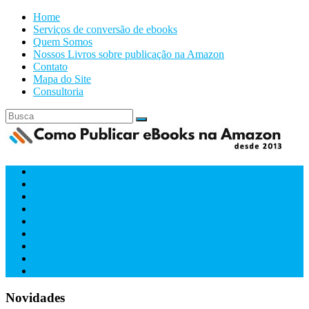
Home
Serviços de conversão de ebooks
Quem Somos
Nossos Livros sobre publicação na Amazon
Contato
Mapa do Site
Consultoria
Amazon
Capas
Conversão
Downloads
Ferramentas
Formatacão
IA
Marketing
Videos
Novidades