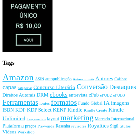
Tags
Amazon
Autores
autopublicação
ASIN
Calibre
Autora do mês
Conversão
Destaques
capas
Concurso Literário
categorias
ebooks
DRM
ePub
Direitos Autorais
entrevista
ePUB2
ePUB3
Ferramentas
formatos
IA
imagens
Fundo Global
fontes
Kindle
KDP Select
KENP
Kindle
ISBN
KDP
Kindle Create
marketing
Unlimited
layout
Mercado Internacional
Lançamentos
Royalties
Plataforma
preços
Resenha
Sigil
Pré-venda
revisores
títulos
Vídeos
Workshop