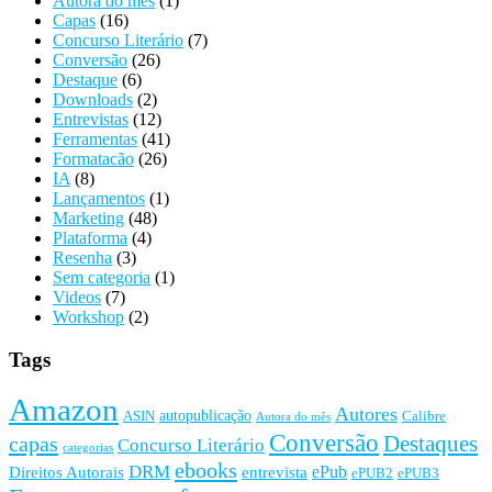
Autora do mês
(1)
Capas
(16)
Concurso Literário
(7)
Conversão
(26)
Destaque
(6)
Downloads
(2)
Entrevistas
(12)
Ferramentas
(41)
Formatacão
(26)
IA
(8)
Lançamentos
(1)
Marketing
(48)
Plataforma
(4)
Resenha
(3)
Sem categoria
(1)
Videos
(7)
Workshop
(2)
Tags
Amazon
Autores
autopublicação
ASIN
Calibre
Autora do mês
Conversão
Destaques
capas
Concurso Literário
categorias
ebooks
DRM
ePub
Direitos Autorais
entrevista
ePUB2
ePUB3