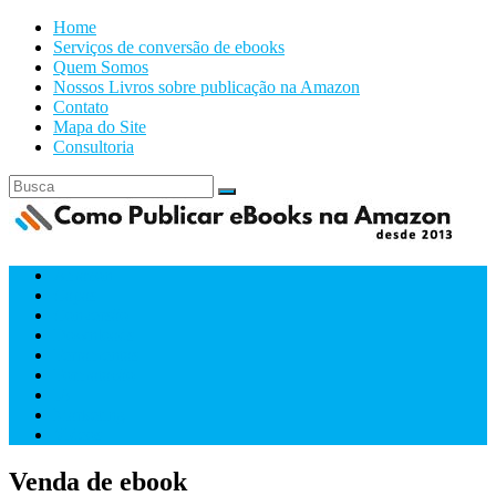
Home
Serviços de conversão de ebooks
Quem Somos
Nossos Livros sobre publicação na Amazon
Contato
Mapa do Site
Consultoria
Amazon
Capas
Conversão
Downloads
Ferramentas
Formatacão
IA
Marketing
Videos
Venda de ebook