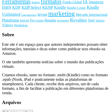
Ferramentas
formatos
IA
imagens
Fundo Global
fontes
Kindle
KDP Select
KENP
Kindle
ISBN
KDP
Kindle Create
marketing
Unlimited
layout
Mercado Internacional
Lançamentos
Royalties
Plataforma
preços
Resenha
Sigil
Pré-venda
revisores
títulos
Vídeos
Workshop
Sobre
Este site é um espaço para que autores independentes possam obter
informações, tutoriais e dicas sobre como publicar seus ebooks na
Amazon.
O site também apresenta notícias sobre o mundo das publicações
virtuais.
Criamos ebooks, tanto no formato .mobi (Kindle) como no formato
.epub (Nook, iPad e praticamente todas as plataformas de
smartphones). Cada cliente, recebe dois arquivos, um de cada
formato, a fim de facilitar a publicação em diferentes plataformas de
venda.
Arquivos
Arquivos