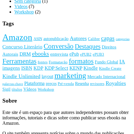
Sem categoria
(1)
Videos
(7)
Workshop
(2)
Tags
Amazon
capas
Autores
autopublicação
ASIN
Calibre
categorias
Conversão
Destaques
Concurso Literário
Direitos
ebooks
DRM
ePub
Autorais
entrevista
ePUB2
ePUB3
Ferramentas
formatos
IA
Fundo Global
fontes
Formatação
imagens
KDP Select
KENP
Kindle
ISBN
KDP
Kindle Create
marketing
Kindle Unlimited
layout
Mercado Internacional
Royalties
Plataforma
preços
Resenha
Pré-venda
revisores
palavras-chave
Vídeos
Sigil
títulos
Workshop
Sobre
Este site é um espaço para que autores independentes possam obter
informações, tutoriais e dicas sobre como publicar seus ebooks na
Amazon.
O site também apresenta notícias sobre o mundo das publicações