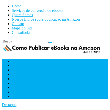
Home
Serviços de conversão de ebooks
Quem Somos
Nossos Livros sobre publicação na Amazon
Contato
Mapa do Site
Consultoria
Amazon
Capas
Conversão
Downloads
Ferramentas
Formatacão
IA
Marketing
Videos
Destaque