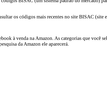
os códigos BISAC (um sistema padrão do mercado) par
ultar os códigos mais recentes no site BISAC (site e
u ebook à venda na Amazon. As categorias que você se
e pesquisa da Amazon ele aparecerá.