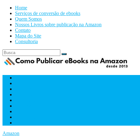
Home
Serviços de conversão de ebooks
Quem Somos
Nossos Livros sobre publicação na Amazon
Contato
Mapa do Site
Consultoria
Amazon
Capas
Conversão
Downloads
Ferramentas
Formatacão
IA
Marketing
Videos
Amazon