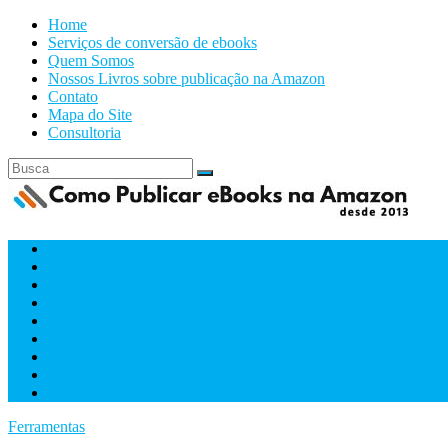
Home
Serviços de conversão de ebooks
Quem Somos
Nossos Livros sobre publicação na Amazon
Contato
Mapa do Site
Consultoria
Amazon
Capas
Conversão
Downloads
Ferramentas
Formatacão
IA
Marketing
Videos
Ferramentas