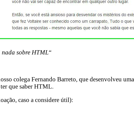
i nada sobre HTML
“
sso colega Fernando Barreto, que desenvolveu uma f
m ter que saber HTML.
ação, caso a considere útil):