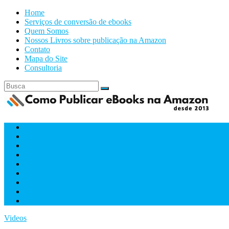
Home
Serviços de conversão de ebooks
Quem Somos
Nossos Livros sobre publicação na Amazon
Contato
Mapa do Site
Consultoria
Amazon
Capas
Conversão
Downloads
Ferramentas
Formatacão
IA
Marketing
Videos
Videos