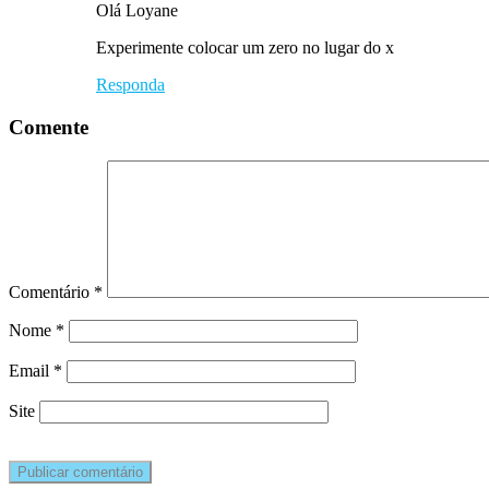
Olá Loyane
Experimente colocar um zero no lugar do x
Responda
Comente
Comentário
*
Nome
*
Email
*
Site