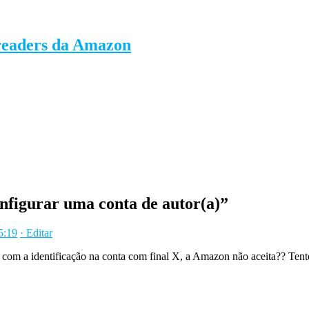
-readers da Amazon
igurar uma conta de autor(a)
”
5:19
· Editar
o com a identificação na conta com final X, a Amazon não aceita?? Tent