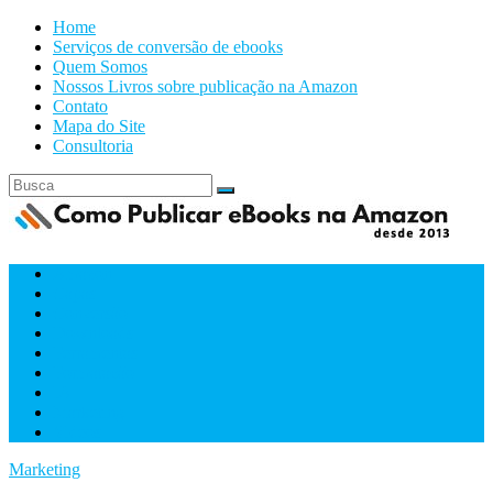
Home
Serviços de conversão de ebooks
Quem Somos
Nossos Livros sobre publicação na Amazon
Contato
Mapa do Site
Consultoria
Amazon
Capas
Conversão
Downloads
Ferramentas
Formatacão
IA
Marketing
Videos
Marketing