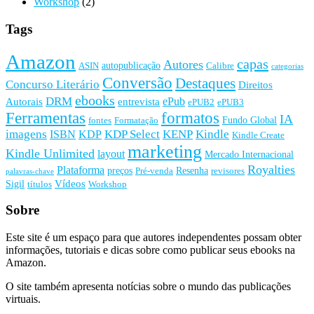
Workshop
(2)
Tags
Amazon
capas
Autores
autopublicação
ASIN
Calibre
categorias
Conversão
Destaques
Concurso Literário
Direitos
ebooks
DRM
ePub
Autorais
entrevista
ePUB2
ePUB3
Ferramentas
formatos
IA
Fundo Global
fontes
Formatação
imagens
KDP Select
KENP
Kindle
ISBN
KDP
Kindle Create
marketing
Kindle Unlimited
layout
Mercado Internacional
Royalties
Plataforma
preços
Resenha
Pré-venda
revisores
palavras-chave
Vídeos
Sigil
títulos
Workshop
Sobre
Este site é um espaço para que autores independentes possam obter
informações, tutoriais e dicas sobre como publicar seus ebooks na
Amazon.
O site também apresenta notícias sobre o mundo das publicações
virtuais.