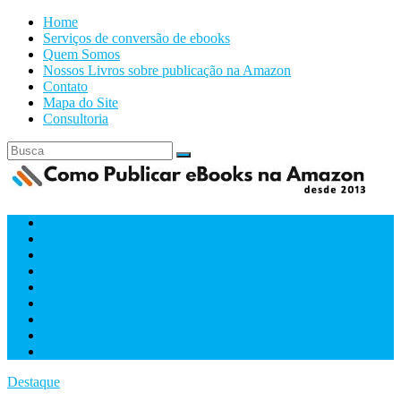
Home
Serviços de conversão de ebooks
Quem Somos
Nossos Livros sobre publicação na Amazon
Contato
Mapa do Site
Consultoria
Amazon
Capas
Conversão
Downloads
Ferramentas
Formatacão
IA
Marketing
Videos
Destaque