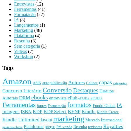
Entrevistas
(12)
Ferramentas
(41)
Formatacão
(27)
IA
(8)
Lançamentos
(1)
Marketing
(48)
Plataforma
(4)
Resenha
(3)
Sem categoria
(1)
Videos
(7)
Workshop
(2)
Tags
Amazon
capas
Autores
autopublicação
ASIN
Calibre
categorias
Conversão
Destaques
Concurso Literário
Direitos
ebooks
DRM
ePub
Autorais
entrevista
ePUB2
ePUB3
Ferramentas
formatos
IA
Fundo Global
fontes
Formatação
imagens
KDP Select
KENP
Kindle
ISBN
KDP
Kindle Create
marketing
Kindle Unlimited
layout
Mercado Internacional
Royalties
Plataforma
preços
Resenha
Pré-venda
revisores
palavras-chave