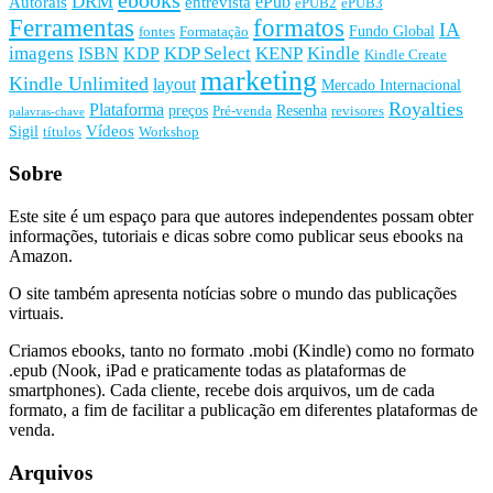
ebooks
DRM
ePub
Autorais
entrevista
ePUB2
ePUB3
Ferramentas
formatos
IA
Fundo Global
fontes
Formatação
imagens
KDP Select
KENP
Kindle
ISBN
KDP
Kindle Create
marketing
Kindle Unlimited
layout
Mercado Internacional
Royalties
Plataforma
preços
Resenha
Pré-venda
revisores
palavras-chave
Vídeos
Sigil
títulos
Workshop
Sobre
Este site é um espaço para que autores independentes possam obter
informações, tutoriais e dicas sobre como publicar seus ebooks na
Amazon.
O site também apresenta notícias sobre o mundo das publicações
virtuais.
Criamos ebooks, tanto no formato .mobi (Kindle) como no formato
.epub (Nook, iPad e praticamente todas as plataformas de
smartphones). Cada cliente, recebe dois arquivos, um de cada
formato, a fim de facilitar a publicação em diferentes plataformas de
venda.
Arquivos