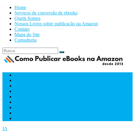
Home
Serviços de conversão de ebooks
Quem Somos
Nossos Livros sobre publicação na Amazon
Contato
Mapa do Site
Consultoria
Amazon
Capas
Conversão
Downloads
Ferramentas
Formatacão
IA
Marketing
Videos
IA