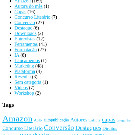
Amazon
(169)
Autora do mês
(1)
Capas
(16)
Concurso Literário
(7)
Conversão
(27)
Destaque
(6)
Downloads
(2)
Entrevistas
(12)
Ferramentas
(41)
Formatacão
(27)
IA
(8)
Lançamentos
(1)
Marketing
(48)
Plataforma
(4)
Resenha
(3)
Sem categoria
(1)
Videos
(7)
Workshop
(2)
Tags
Amazon
capas
Autores
autopublicação
ASIN
Calibre
categorias
Conversão
Destaques
Concurso Literário
Direitos