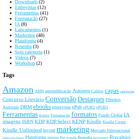
Downloads
(2)
Entrevistas
(12)
Ferramentas
(41)
Formatacão
(27)
IA
(8)
Lançamentos
(1)
Marketing
(48)
Plataforma
(4)
Resenha
(3)
Sem categoria
(1)
Videos
(7)
Workshop
(2)
Tags
Amazon
capas
Autores
autopublicação
ASIN
Calibre
categorias
Conversão
Destaques
Concurso Literário
Direitos
ebooks
DRM
ePub
Autorais
entrevista
ePUB2
ePUB3
Ferramentas
formatos
IA
Fundo Global
fontes
Formatação
imagens
KDP Select
KENP
Kindle
ISBN
KDP
Kindle Create
marketing
Kindle Unlimited
layout
Mercado Internacional
Royalties
Plataforma
preços
Resenha
Pré-venda
revisores
palavras-chave