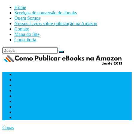
Home
Serviços de conversão de ebooks
Quem Somos
Nossos Livros sobre publicação na Amazon
Contato
Mapa do Site
Consultoria
Amazon
Capas
Conversão
Downloads
Ferramentas
Formatacão
IA
Marketing
Videos
Capas