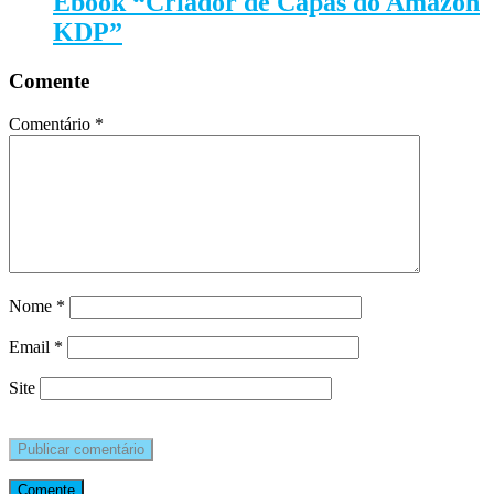
Ebook “Criador de Capas do Amazon
KDP”
Comente
Comentário
*
Nome
*
Email
*
Site