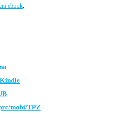
 em ebook
.
na
 Kindle
PUB
prc/mobi/TPZ