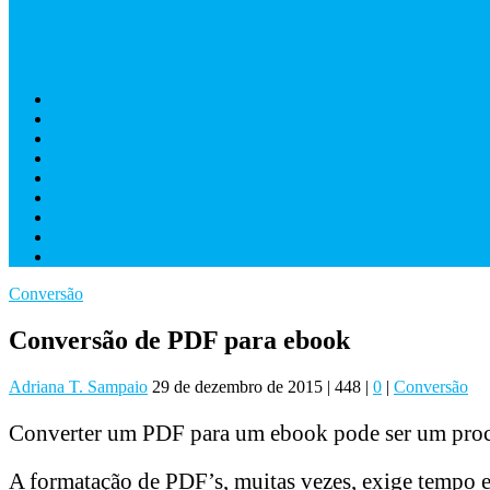
Amazon
Capas
Conversão
Downloads
Ferramentas
Formatacão
IA
Marketing
Videos
Conversão
Conversão de PDF para ebook
Adriana T. Sampaio
29 de dezembro de 2015
|
448
|
0
|
Conversão
Converter um PDF para um ebook pode ser um proce
A formatação de PDF’s, muitas vezes, exige tempo e