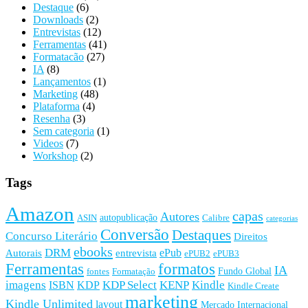
Destaque
(6)
Downloads
(2)
Entrevistas
(12)
Ferramentas
(41)
Formatacão
(27)
IA
(8)
Lançamentos
(1)
Marketing
(48)
Plataforma
(4)
Resenha
(3)
Sem categoria
(1)
Videos
(7)
Workshop
(2)
Tags
Amazon
capas
Autores
autopublicação
ASIN
Calibre
categorias
Conversão
Destaques
Concurso Literário
Direitos
ebooks
DRM
ePub
Autorais
entrevista
ePUB2
ePUB3
Ferramentas
formatos
IA
Fundo Global
fontes
Formatação
imagens
KDP Select
KENP
Kindle
ISBN
KDP
Kindle Create
marketing
Kindle Unlimited
layout
Mercado Internacional