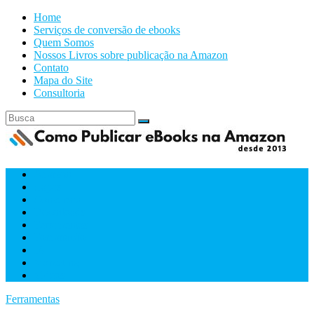
Home
Serviços de conversão de ebooks
Quem Somos
Nossos Livros sobre publicação na Amazon
Contato
Mapa do Site
Consultoria
Amazon
Capas
Conversão
Downloads
Ferramentas
Formatacão
IA
Marketing
Videos
Ferramentas