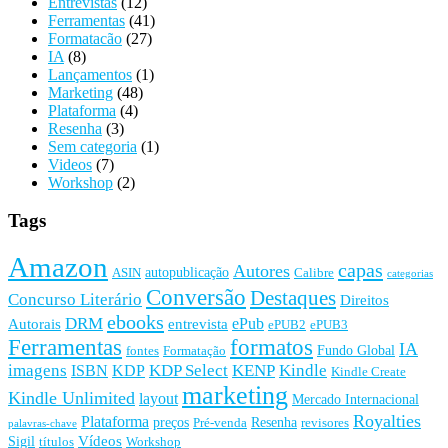
Entrevistas
(12)
Ferramentas
(41)
Formatacão
(27)
IA
(8)
Lançamentos
(1)
Marketing
(48)
Plataforma
(4)
Resenha
(3)
Sem categoria
(1)
Videos
(7)
Workshop
(2)
Tags
Amazon
capas
Autores
autopublicação
ASIN
Calibre
categorias
Conversão
Destaques
Concurso Literário
Direitos
ebooks
DRM
ePub
Autorais
entrevista
ePUB2
ePUB3
Ferramentas
formatos
IA
Fundo Global
fontes
Formatação
imagens
KDP Select
KENP
Kindle
ISBN
KDP
Kindle Create
marketing
Kindle Unlimited
layout
Mercado Internacional
Royalties
Plataforma
preços
Resenha
Pré-venda
revisores
palavras-chave
Vídeos
Sigil
títulos
Workshop