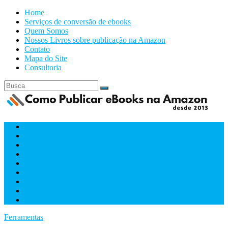
Home
Serviços de conversão de ebooks
Quem Somos
Nossos Livros sobre publicação na Amazon
Contato
Mapa do Site
Consultoria
Amazon
Capas
Conversão
Downloads
Ferramentas
Formatacão
IA
Marketing
Videos
Ferramentas