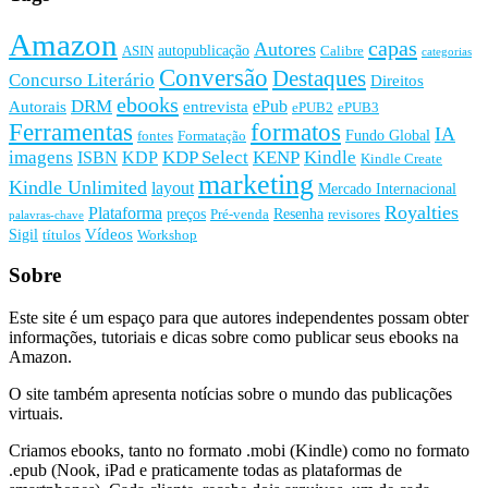
Amazon
capas
Autores
autopublicação
ASIN
Calibre
categorias
Conversão
Destaques
Concurso Literário
Direitos
ebooks
DRM
ePub
Autorais
entrevista
ePUB2
ePUB3
Ferramentas
formatos
IA
Fundo Global
fontes
Formatação
imagens
KDP Select
KENP
Kindle
ISBN
KDP
Kindle Create
marketing
Kindle Unlimited
layout
Mercado Internacional
Royalties
Plataforma
preços
Resenha
Pré-venda
revisores
palavras-chave
Vídeos
Sigil
títulos
Workshop
Sobre
Este site é um espaço para que autores independentes possam obter
informações, tutoriais e dicas sobre como publicar seus ebooks na
Amazon.
O site também apresenta notícias sobre o mundo das publicações
virtuais.
Criamos ebooks, tanto no formato .mobi (Kindle) como no formato
.epub (Nook, iPad e praticamente todas as plataformas de