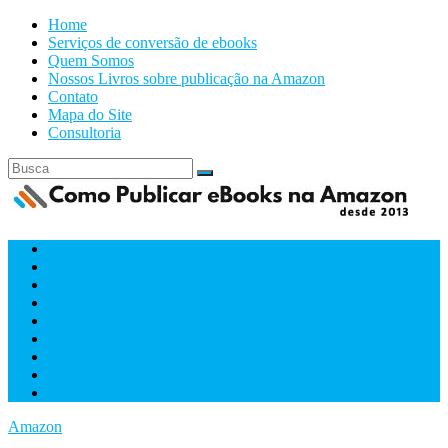
Home
Serviços de conversão de ebooks
Quem Somos
Nossos Livros sobre publicação na Amazon
Contato
Mapa do Site
Consultoria
Amazon
Capas
Conversão
Downloads
Ferramentas
Formatacão
IA
Marketing
Videos
Amazon